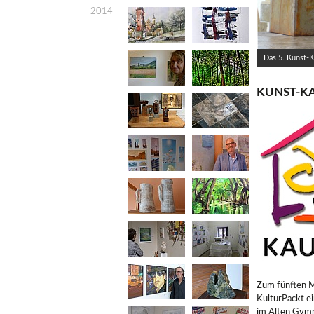
2014
Das 5. Kunst-
KUNST-K
Zum fünften M
KulturPackt e
im Alten Gym