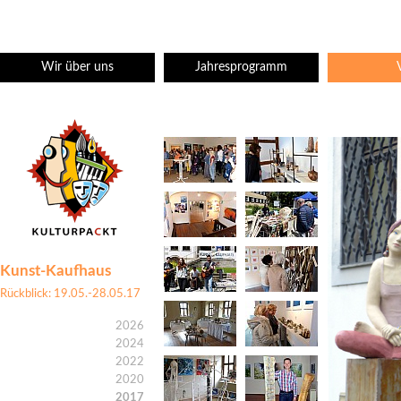
Wir über uns
Jahresprogramm
Kunst-Kaufhaus
Rückblick: 19.05.-28.05.17
2026
2024
2022
2020
2017